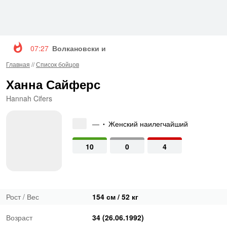
07:27
Волкановски и Евлоев возглавят турнир UFC 3
Главная
//
Список бойцов
Ханна Сайферс
Hannah Cifers
—
Женский наилегчайший
•
10
0
4
Рост / Вес
154 см / 52 кг
Возраст
34 (26.06.1992)