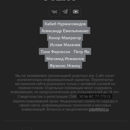
Хабиб Нурмагомедов
Александр Емельяненко
Конор Макгрегор
Ислам Махачев
Тони Фергюсон
Петр Ян
Магомед Исмаилов
Фрэнсис Нганну
Мы не занимаемся организацией азартных игр. Сайт носит
исключительно информационный характер. Перепечатка
материалов сайта разрешена только с активной ссылкой на
первоисточник. Отдельные публикации могут содержать
информацию, не предназначенную для пользователей до 18 лет.
Свидетельство о регистрации СМИ
ЭЛ № ФС 77-77513.
Зарегистрировавший орган: Федеральная служба по надзору в
сфере связи, информационных технологий и массовых
коммуникаций. Вопросы и предложения
info@fight.ru