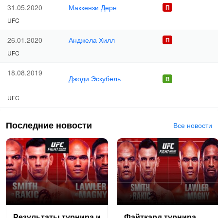
Маккензи Дерн
31.05.2020
UFC
Анджела Хилл
26.01.2020
UFC
18.08.2019
Джоди Эскубель
UFC
Последние новости
Все новости
Ре­зуль­та­ты тур­ни­ра и
Фай­ткард тур­ни­ра