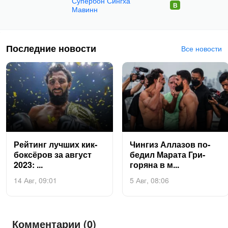
Супербон Сингха
Мавинн
Последние новости
Все новости
Рей­тинг луч­ших кик­
Чин­гиз Ал­ла­зов по­
боксё­ров за ав­густ
бедил Ма­рата Гри­
2023: ...
горя­на в м...
14 Авг, 09:01
5 Авг, 08:06
Комментарии (0)