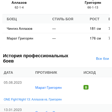
Аллазов
Григорян
62-1-4
66-1-13
БОЕЦ
СТИЛЬ БОЯ
РОСТ
В
Чингиз Аллазов
—
181 см
70
Марат Григорян
—
176 см
70
История профессиональных
Все бои
боев
ДАТА
ПРОТИВНИК
ИСХОД
05.08.2023
Марат Григорян
ONE Fight Night 13: Аллазов vs. Григорян
13.01.2023