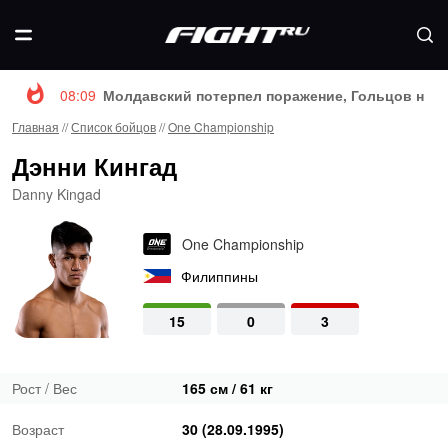
08:09
Молдавский потерпел поражение, Гольцов нока
Главная
//
Список бойцов
//
One Championship
Дэнни Кингад
Danny Kingad
One Championship
Филиппины
15
0
3
Рост / Вес
165 см / 61 кг
Возраст
30 (28.09.1995)