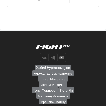
Хабиб Нурмагомедов
Александр Емельяненко
Конор Макгрегор
Ислам Махачев
Тони Фергюсон
Петр Ян
Магомед Исмаилов
Фрэнсис Нганну