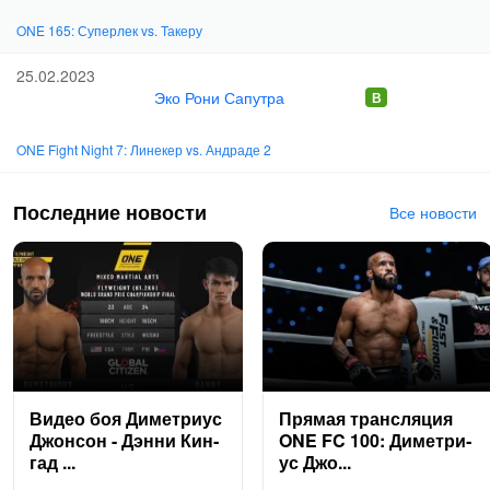
ONE 165: Суперлек vs. Такеру
25.02.2023
Эко Рони Сапутра
ONE Fight Night 7: Линекер vs. Андраде 2
Последние новости
Все новости
Ви­део боя Ди­мет­ри­ус
Пря­мая транс­ля­ция
Джон­сон - Дэн­ни Кин­
ONE FC 100: Ди­мет­ри­
гад ...
ус Джо...