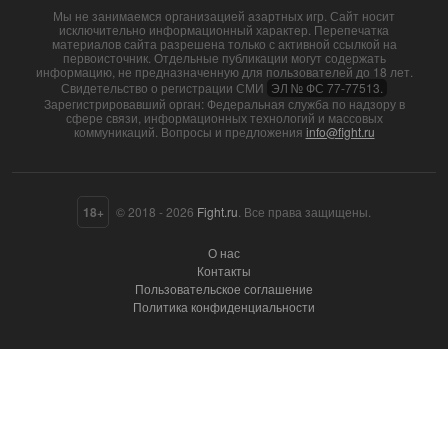
Мы не занимаемся организацией азартных игр. Сайт носит
исключительно информационный характер. Перепечатка
материалов сайта разрешена только с активной ссылкой на
первоисточник. Отдельные публикации могут содержать
информацию, не предназначенную для пользователей до 18 лет.
Свидетельство о регистрации СМИ
ЭЛ № ФС 77-77513.
Зарегистрировавший орган: Федеральная служба по надзору в
сфере связи, информационных технологий и массовых
коммуникаций. Вопросы и предложения
info@fight.ru
18+
© 2018 - 2026
Fight.ru
. Все права защищены.
О нас
Контакты
Пользовательское соглашение
Политика конфиденциальности