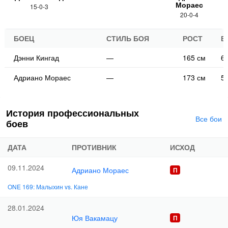
Мораес
15-0-3
20-0-4
БОЕЦ
СТИЛЬ БОЯ
РОСТ
В
Дэнни Кингад
—
165 см
61
Адриано Мораес
—
173 см
56
История профессиональных
Все бои
боев
ДАТА
ПРОТИВНИК
ИСХОД
09.11.2024
Адриано Мораес
ONE 169: Малыхин vs. Кане
28.01.2024
Юя Вакамацу