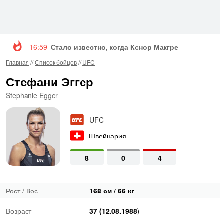
16:59
Стало известно, когда Конор Макгрегор вернетс
Главная
//
Список бойцов
//
UFC
Стефани Эггер
Stephanie Egger
UFC
Швейцария
8
0
4
Рост / Вес
168 см / 66 кг
Возраст
37 (12.08.1988)