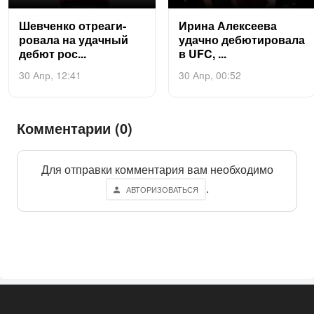
Шев­ченко от­ре­аги­
Ири­на Алек­се­ева
рова­ла на удач­ный
удач­но де­бюти­рова­ла
де­бют рос...
в UFC, ...
30 Апр, 12:41
30 Апр, 00:52
Комментарии (0)
Для отправки комментария вам необходимо
.
АВТОРИЗОВАТЬСЯ