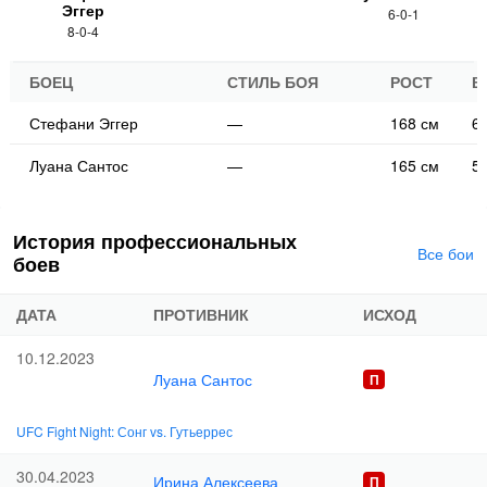
Эггер
6-0-1
8-0-4
БОЕЦ
СТИЛЬ БОЯ
РОСТ
В
Стефани Эггер
—
168 см
66
Луана Сантос
—
165 см
56
История профессиональных
Все бои
боев
ДАТА
ПРОТИВНИК
ИСХОД
10.12.2023
Луана Сантос
UFC Fight Night: Сонг vs. Гутьеррес
30.04.2023
Ирина Алексеева