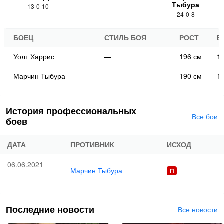
Тыбура
13-0-10
24-0-8
БОЕЦ
СТИЛЬ БОЯ
РОСТ
В
Уолт Харрис
—
196 см
11
Марчин Тыбура
—
190 см
11
История профессиональных
Все бои
боев
ДАТА
ПРОТИВНИК
ИСХОД
06.06.2021
Марчин Тыбура
Последние новости
Все новости