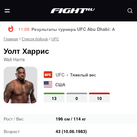
11:09
Результаты турнира UFC Abu Dhabi: Анкалаев -
Главная
//
Список бойцов
//
UFC
Уолт Харрис
Walt Harris
UFC
Тяжелый вес
•
США
13
0
10
Рост / Вес
196 см / 114 кг
Возраст
43 (10.06.1983)