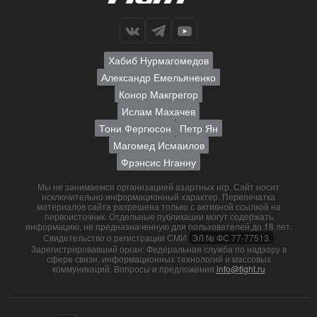
Хабиб Нурмагомедов
Александр Емельяненко
Конор Макгрегор
Ислам Махачев
Тони Фергюсон
Петр Ян
Магомед Исмаилов
Фрэнсис Нганну
Мы не занимаемся организацией азартных игр. Сайт носит
исключительно информационный характер. Перепечатка
материалов сайта разрешена только с активной ссылкой на
первоисточник. Отдельные публикации могут содержать
информацию, не предназначенную для пользователей до 18 лет.
Свидетельство о регистрации СМИ
ЭЛ № ФС 77-77513.
Зарегистрировавший орган: Федеральная служба по надзору в
сфере связи, информационных технологий и массовых
коммуникаций. Вопросы и предложения
info@fight.ru