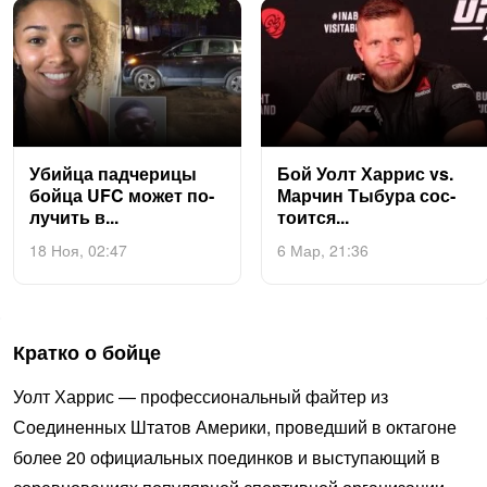
Убий­ца пад­че­рицы
Бой Уолт Хар­рис vs.
бой­ца UFC мо­жет по­
Мар­чин Ты­бура сос­
лучить в...
то­ит­ся...
18 Ноя, 02:47
6 Мар, 21:36
Кратко о бойце
Уолт Харрис — профессиональный файтер из
Соединенных Штатов Америки, проведший в октагоне
более 20 официальных поединков и выступающий в