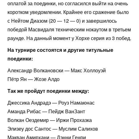
оплатой за поединки, но согласился выйти на очень
коротком уведомлении. Крайнее его сражение было
с Нейтом Диазом (20 — 12 — 0) и завершилось
победой Масвидаля техническим нокаутом в третьем
раунде. На данный момент у Хорхе серия из 3 побед.
На турнире состоятся и другие титульные
поединки:
Александр Волкановски — Макс Холлоуэй
Пётр Ян — Жозе Алдо
Так же пройдут поединки между:
Джессика Андрадэ — Роуз Намаюнас
Аманда Рибас — Пейдж ВанЗант
Волкан Оездемир — Иржи Прохазка
Элизеу дос Сантос — Муслим Салихов
Макван Амирхани — Дэнни Генри