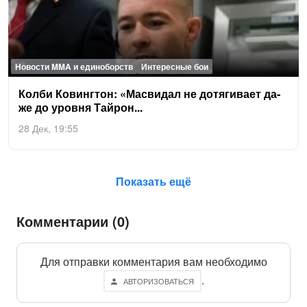
Новости MMA и единоборств
Интересные бои
Кол­би Ко­винг­тон: «Мас­ви­дал не до­тяги­ва­ет да­
же до уров­ня Тай­рон...
28 Дек, 19:55
Показать ещё
Комментарии (0)
Для отправки комментария вам необходимо
.
АВТОРИЗОВАТЬСЯ