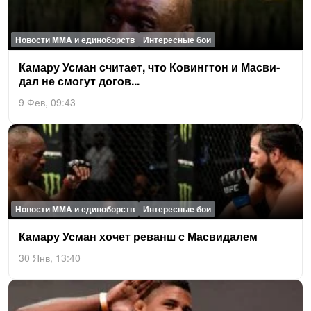
Новости MMA и единоборств
Интересные бои
Ка­мару Ус­ман счи­та­ет, что Ко­винг­тон и Мас­ви­
дал не смо­гут до­гов...
9 Фев, 09:43
Новости MMA и единоборств
Интересные бои
Ка­мару Ус­ман хо­чет ре­ванш с Мас­ви­далем
30 Янв, 13:40