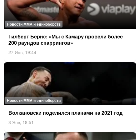
Новости MMA и единоборств
Гил­берт Бернс: «Мы с Ка­мару про­вели бо­лее
200 ра­ун­дов спар­рингов»
27 Янв, 19:44
Новости MMA и единоборств
Вол­ка­новс­ки по­делил­ся пла­нами на 2021 год
3 Янв, 18:51