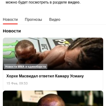
можно будет посмотреть в разделе
видео
.
Новости
Прогнозы
Видео
Новости
Новости MMA и единоборств
Хор­хе Мас­ви­дал от­ве­тил Ка­мару Ус­ма­ну
15 Фев, 09:53