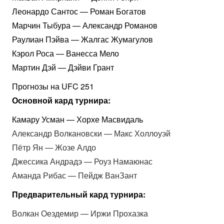
Леонардо Сантос — Роман Богатов
Марчин Тыбура — Александр Романов
Раулиан Пэйва — Жалгас Жумагулов
Кэрол Роса — Ванесса Мело
Мартин Дэй — Дэйви Грант
Прогнозы на UFC 251
Основной кард турнира:
Камару Усман — Хорхе Масвидаль
Александр Волкановски — Макс Холлоуэй
Пётр Ян — Жозе Алдо
Джессика Андрадэ — Роуз Намаюнас
Аманда Рибас — Пейдж ВанЗант
Предварительный кард турнира:
Волкан Оездемир — Иржи Прохазка