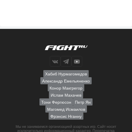
Хабиб Нурмагомедов
Александр Емельяненко
Конор Макгрегор
Ислам Махачев
Тони Фергюсон
Петр Ян
Магомед Исмаилов
Фрэнсис Нганну
Мы не занимаемся организацией азартных игр. Сайт носит
исключительно информационный характер. Перепечатка