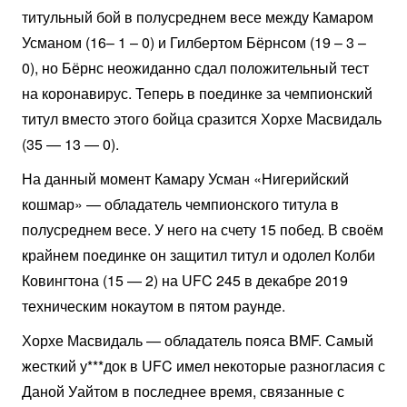
титульный бой в полусреднем весе между Камаром
Усманом (16– 1 – 0) и Гилбертом Бёрнсом (19 – 3 –
0), но Бёрнс неожиданно сдал положительный тест
на коронавирус. Теперь в поединке за чемпионский
титул вместо этого бойца сразится Хорхе Масвидаль
(35 — 13 — 0).
На данный момент Камару Усман «Нигерийский
кошмар» — обладатель чемпионского титула в
полусреднем весе. У него на счету 15 побед. В своём
крайнем поединке он защитил титул и одолел Колби
Ковингтона (15 — 2) на UFC 245 в декабре 2019
техническим нокаутом в пятом раунде.
Хорхе Масвидаль — обладатель пояса BMF. Самый
жесткий у***док в UFC имел некоторые разногласия с
Даной Уайтом в последнее время, связанные с