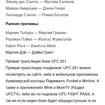
Элизеу дос Сантос — Муслим Салихов
Макван Амирхани — Дэнни Генри
Леонардо Сантос — Роман Богатов
Ранние прелимы:
Марчин Тыбура — Максим Гришин
Раулиан Пэйва — Жалгас Жумагулов
Кэрол Роса — Ванесса Мело
Мартин Дэй — Дэйви Грант
Прямая трансляция боев UFC 251
Прямую трансляцию поединков: UFC 251 можно
посмотреть на сайте, либо в мобильном приложении
букмекерской конторы
Париматч
, Fonbet и Winlinе. А
также в приложениях Wink и MoreTV (Раздел
UFCTV), либо же по подписке UFC FIGHT PASS. А
так же если видео боев будет общедоступным то их