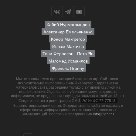
Хабиб Нурмагомедов
Александр Емельяненко
Конор Макгрегор
Ислам Махачев
Тони Фергюсон
Петр Ян
Магомед Исмаилов
Фрэнсис Нганну
Мы не занимаемся организацией азартных игр. Сайт носит
исключительно информационный характер. Перепечатка
материалов сайта разрешена только с активной ссылкой на
первоисточник. Отдельные публикации могут содержать
информацию, не предназначенную для пользователей до 18 лет.
Свидетельство о регистрации СМИ
ЭЛ № ФС 77-77513.
Зарегистрировавший орган: Федеральная служба по надзору в
сфере связи, информационных технологий и массовых
коммуникаций. Вопросы и предложения
info@fight.ru