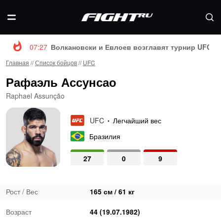
07:27
Волкановски и Евлоев возглавят турнир UFC 3
Главная
//
Список бойцов
//
UFC
Рафаэль Ассунсао
Raphael Assunção
UFC
Легчайший вес
•
Бразилия
27
0
9
Рост / Вес
165 см / 61 кг
Возраст
44 (19.07.1982)