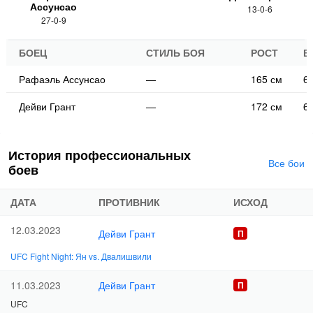
Ассунсао
13-0-6
27-0-9
БОЕЦ
СТИЛЬ БОЯ
РОСТ
В
Рафаэль Ассунсао
—
165 см
61
Дейви Грант
—
172 см
61
История профессиональных
Все бои
боев
ДАТА
ПРОТИВНИК
ИСХОД
12.03.2023
Дейви Грант
UFC Fight Night: Ян vs. Двалишвили
Дейви Грант
11.03.2023
UFC