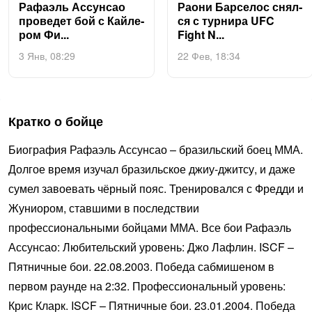
Ра­фа­эль Ас­сунсао
Ра­они Бар­се­лос снял­
про­ведет бой с Кай­ле­
ся с тур­ни­ра UFC
ром Фи...
Fight N...
3 Янв, 08:29
22 Фев, 18:34
Кратко о бойце
Биография Рафаэль Ассунсао – бразильский боец ММА.
Долгое время изучал бразильское джиу-джитсу, и даже
сумел завоевать чёрный пояс. Тренировался с Фредди и
Жуниором, ставшими в последствии
профессиональными бойцами ММА. Все бои Рафаэль
Ассунсао: Любительский уровень: Джо Лафлин. ISCF –
Пятничные бои. 22.08.2003. Победа сабмишеном в
первом раунде на 2:32. Профессиональный уровень:
Крис Кларк. ISCF – Пятничные бои. 23.01.2004. Победа